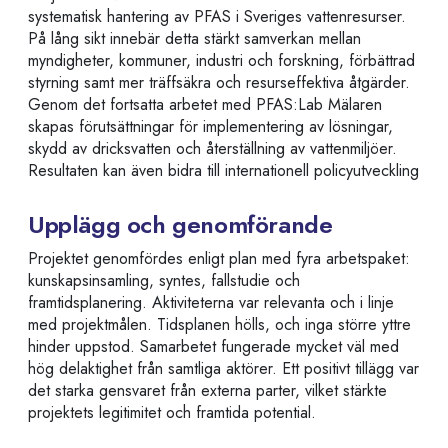
systematisk hantering av PFAS i Sveriges vattenresurser.
På lång sikt innebär detta stärkt samverkan mellan
myndigheter, kommuner, industri och forskning, förbättrad
styrning samt mer träffsäkra och resurseffektiva åtgärder.
Genom det fortsatta arbetet med PFAS:Lab Mälaren
skapas förutsättningar för implementering av lösningar,
skydd av dricksvatten och återställning av vattenmiljöer.
Resultaten kan även bidra till internationell policyutveckling
Upplägg och genomförande
Projektet genomfördes enligt plan med fyra arbetspaket:
kunskapsinsamling, syntes, fallstudie och
framtidsplanering. Aktiviteterna var relevanta och i linje
med projektmålen. Tidsplanen hölls, och inga större yttre
hinder uppstod. Samarbetet fungerade mycket väl med
hög delaktighet från samtliga aktörer. Ett positivt tillägg var
det starka gensvaret från externa parter, vilket stärkte
projektets legitimitet och framtida potential.