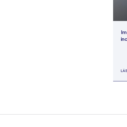
Im
in
LÄ