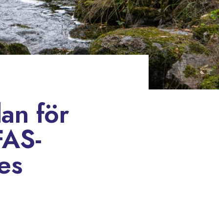
an för
FAS-
es