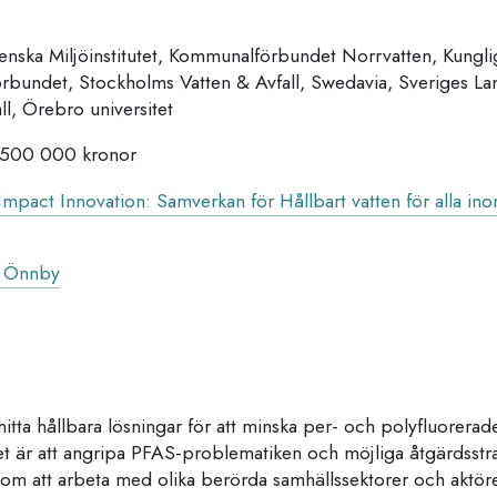
nska Miljöinstitutet, Kommunalförbundet Norrvatten, Kungli
bundet, Stockholms Vatten & Avfall, Swedavia, Sveriges Lant
ll, Örebro universitet
500 000 kronor
Impact Innovation: Samverkan för Hållbart vatten för alla 
a Önnby
tt hitta hållbara lösningar för att minska per- och polyfluorer
et är att angripa PFAS-problematiken och möjliga åtgärdsstrat
om att arbeta med olika berörda samhällssektorer och aktör