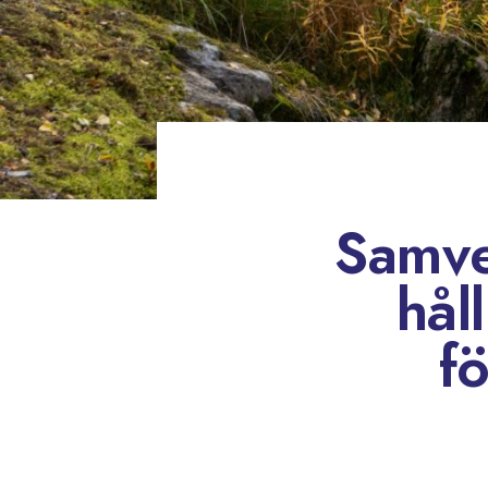
Samve
hål
f