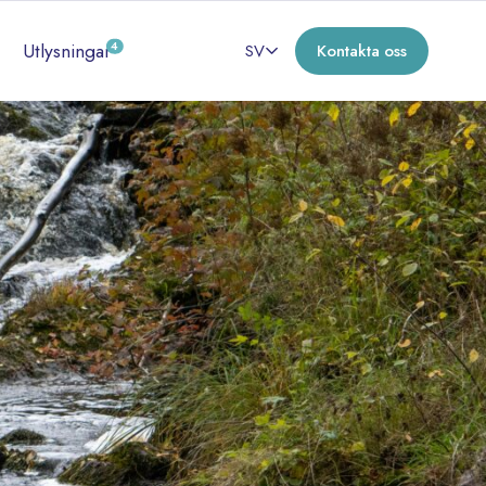
Utlysningar
4
SV
Kontakta oss