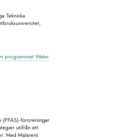
ga Tekniska
bruksuniversitet,
inom programmet Water
ade (PFAS)-föroreningar
egier utifrån ett
er. Med Mälarens