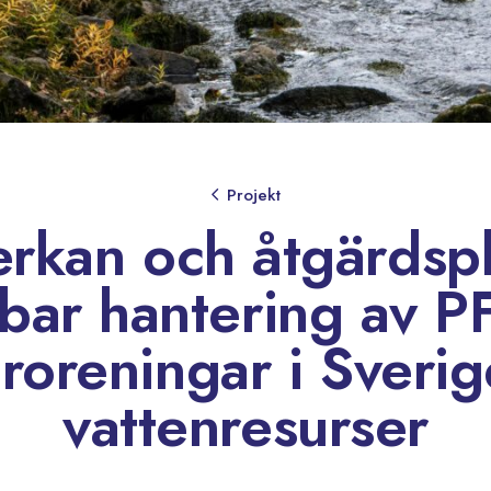
Projekt
rkan och åtgärdspl
lbar hantering av P
öroreningar i Sverig
vattenresurser