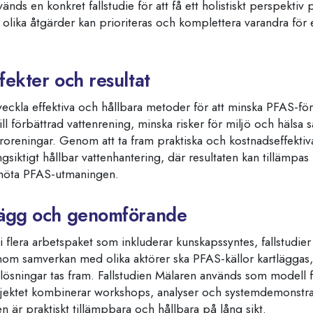
nds en konkret fallstudie för att få ett holistiskt perspektiv
olika åtgärder kan prioriteras och komplettera varandra för 
fekter och resultat
veckla effektiva och hållbara metoder för att minska PFAS-fö
ill förbättrad vattenrening, minska risker för miljö och hälsa 
roreningar. Genom att ta fram praktiska och kostnadseffektiv
ngsiktigt hållbar vattenhantering, där resultaten kan tillämpas 
t möta PFAS-utmaningen.
lägg och genomförande
i flera arbetspaket som inkluderar kunskapssyntes, fallstudier
nom samverkan med olika aktörer ska PFAS-källor kartläggas,
lösningar tas fram. Fallstudien Mälaren används som modell f
jektet kombinerar workshops, analyser och systemdemonstrat
ten är praktiskt tillämpbara och hållbara på lång sikt.