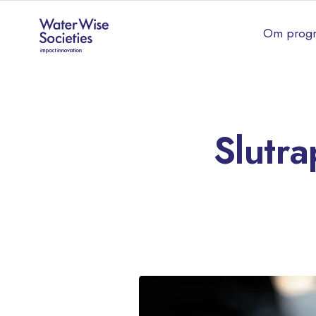
Om prog
Slutra