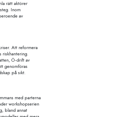
la rätt aktörer
 steg. Inom
 beroende av
riser. Att reformera
 riskhantering.
tten, Ö-drift av
att genomföras
dskap på sikt.
lsammans med parterna
nder workshopserien
ng, bland annat
ingsmodeller med mera.