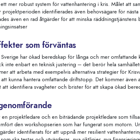
tt mer robust system för vattenhantering i kris. Målet att sam
projektperioden identifierades även behovsägare för nästa
rades även en rad åtgärder för att minska räddningstjänstens
ningsinsatser
ffekter som förväntas
att Sverige har ökad beredskap för långa och mer omfattande k
k inte enbart en teknisk justering – det berör hela samhällets
er att arbeta med exempelvis alternativa strategier för Krisva
 att kunna hantera omfattande driftstopp. Det kommer även 
 att identifiera svagheter och brister för att skapa ökad bere
 genomförande
 av en projektledare och en biträdande projektledare som til
omfört den workshopserien som har fungerat som motorn. U
gärder identifierats för att uppnå mer resilient vattenhanteri
 som ska testas och utvärderas, nya riktlinjer, nya finansier