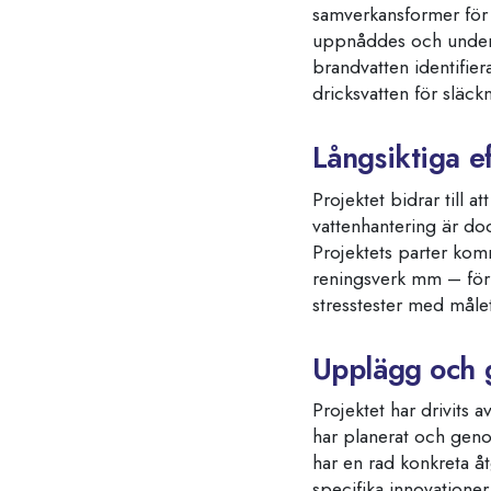
samverkansformer för e
uppnåddes och under 
brandvatten identifie
dricksvatten för släck
Långsiktiga e
Projektet bidrar till 
vattenhantering är doc
Projektets parter komm
reningsverk mm – för
stresstester med målet
Upplägg och
Projektet har drivits
har planerat och gen
har en rad konkreta åt
specifika innovationer