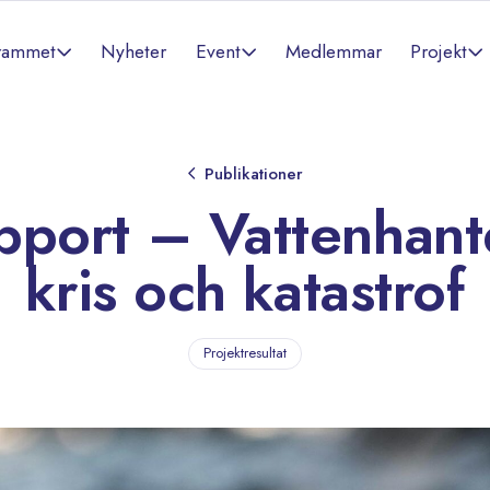
rammet
Event
Projekt
Nyheter
Medlemmar
Publikationer
pport – Vattenhant
kris och katastrof
Projektresultat