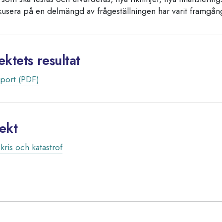
kusera på en delmängd av frågeställningen har varit framgång
ektets resultat
pport (PDF)
jekt
kris och katastrof