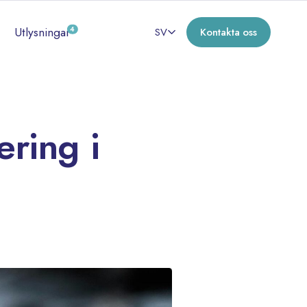
Utlysningar
4
SV
Kontakta oss
ering i