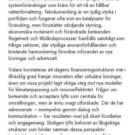
systemförändringar som krävs för att nå en hållbar
vattenförvaltning. Teknikutveckling är en tydlig styrka i
portföljen och fungerar ofta som en katalysator för
förändring, men förutsätter stödjande styrning,
ekonomiska incitament och förändrade beteenden.
Regelverk och tillståndsprocesser framhålls samtidigt som
trånga sektorer, där otydliga ansvarsförhållanden och
bristande harmonisering försvårar införandet av nya
lösningar och arbetssätt.
Vidare konstateras att dagens finansieringsstrukturer inte i
tillräcklig grad främjar innovation eller cirkulära lösningar,
även om vissa projekt tagit viktiga steg mot nya modeller
för klimatanpassning och resurseffektivitet. Frågor om
beteende och acceptans lyfts som centrala för
omställningen, men är ännu svagt utforskade. Där de har
adresserats – exempelvis genom dialog och
kommunikation – har resultaten visat på ökad förståelse
och engagemang. Slutligen lyfts behovet av långsiktiga
strukturer som binder samman dessa perspektiv: