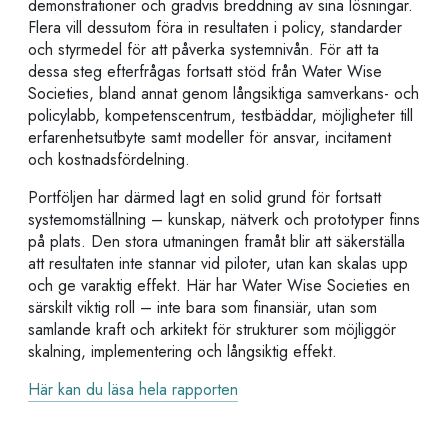
demonstrationer och gradvis breddning av sina lösningar.
Flera vill dessutom föra in resultaten i policy, standarder
och styrmedel för att påverka systemnivån. För att ta
dessa steg efterfrågas fortsatt stöd från Water Wise
Societies, bland annat genom långsiktiga samverkans- och
policylabb, kompetenscentrum, testbäddar, möjligheter till
erfarenhetsutbyte samt modeller för ansvar, incitament
och kostnadsfördelning.
Portföljen har därmed lagt en solid grund för fortsatt
systemomställning – kunskap, nätverk och prototyper finns
på plats. Den stora utmaningen framåt blir att säkerställa
att resultaten inte stannar vid piloter, utan kan skalas upp
och ge varaktig effekt. Här har Water Wise Societies en
särskilt viktig roll – inte bara som finansiär, utan som
samlande kraft och arkitekt för strukturer som möjliggör
skalning, implementering och långsiktig effekt.
Här kan du läsa hela rapporten