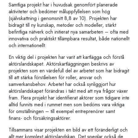
Samtliga projekt har i huvudsak genomfört planerade
aktiviteter och bedömer måluppfyllelsen som hög
(självskattning i genomsnitt 8,8 av 10). Projekten har
bidragit till ny kunskap, metoder och modeller, stärkt
befintliga nätverk och initierat nya samarbeten – ofta med
innovativa och praktiskt tillämpbara resultat, både nationellt
och internationellt.
En viktig del i projekten har varit att kartlägga och förstå
aktörslandskapet. Aktörskartläggningen beskrivs av
projekten som en värdefull del av arbetet som har bidragit
till att stärka förståelsen för roller, ansvar och
samverkansbehov. Arbetet har också synliggjort hur
aktörslandskapet förändras i takt med att nya frågor växer
fram. Flera projekt har identifierat aktörer som tidigare inte
alltid funnits med i rummet men som bedöms vara viktiga
för omställningen – till exempel entreprenörer samt
finans- och försäkringsaktörer.
Tillsammans visar projekten en bild av ett föränderligt och
allt mer komplext aktörslandskap. Det speglar också de