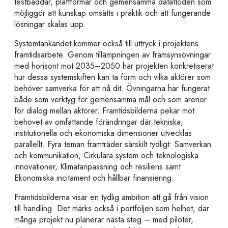
testbäddar, plattformar och gemensamma dataflöden som
möjliggör att kunskap omsätts i praktik och att fungerande
lösningar skalas upp.
Systemtänkandet kommer också till uttryck i projektens
framtidsarbete. Genom tillämpningen av framsynsövningar
med horisont mot 2035–2050 har projekten konkretiserat
hur dessa systemskiften kan ta form och vilka aktörer som
behöver samverka för att nå dit. Övningarna har fungerat
både som verktyg för gemensamma mål och som arenor
för dialog mellan aktörer. Framtidsbilderna pekar mot
behovet av omfattande förändringar där tekniska,
institutionella och ekonomiska dimensioner utvecklas
parallellt. Fyra teman framträder särskilt tydligt: Samverkan
och kommunikation, Cirkulära system och teknologiska
innovationer, Klimatanpassning och resiliens samt
Ekonomiska incitament och hållbar finansiering.
Framtidsbilderna visar en tydlig ambition att gå från vision
till handling. Det märks också i portföljen som helhet, där
många projekt nu planerar nästa steg – med piloter,