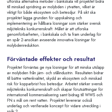
utforska alternativa metoder i bänkskala vill projektet bidra
till minskad spridning av molybden i ytvatten, vilket är
viktigt för både ekosystem och betesdjur. På sikt ska
projektet lägga grunden för uppskalning och
implementering av hållbara lösningar som stärker svensk
miljötekniks konkurrenskraft. Målet är att utforska
genomförbarheten, i bänkskala och ta fram underlag för
en spår 2-ansökan avseende innovativa lösningar för
molybdenreduktion.
Förväntade effekter och resultat
Projektet förväntas ge nya lösningar för att minska utsläpp
av molybden från järn- och stålindustrin. Resultaten bidrar
till bättre vattenkvalitet, skydd av ekosystem och minskad
risk för kopparbrist hos betesdjur. Arbetet stärker svensk
miljötekniks konkurrenskraft och skapar förutsättningar för
internationell kommersialisering samt bidrag till WWS och
FN:s mål om rent vatten. Projektet levererar också
underlag och verifierade koncept för vidare utveckling i
spår 2.