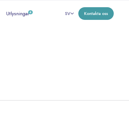
Utlysningar
4
SV
Kontakta oss