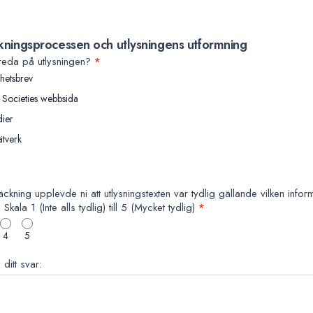
s
kningsprocessen och utlysningens utformning
 reda på utlysningen?
*
hetsbrev
Societies webbsida
ier
tverk
träckning upplevde ni att utlysningstexten var tydlig gällande vilken info
Skala 1 (Inte alls tydlig) till 5 (Mycket tydlig)
*
4
5
ditt svar: