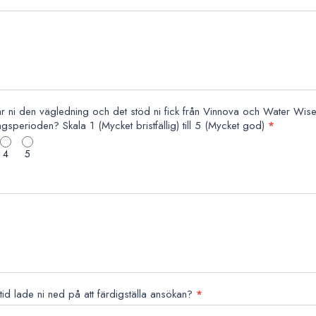
r ni den vägledning och det stöd ni fick från Vinnova och Water Wise
gsperioden? Skala 1 (Mycket bristfällig) till 5 (Mycket god)
*
4
5
tid lade ni ned på att färdigställa ansökan?
*