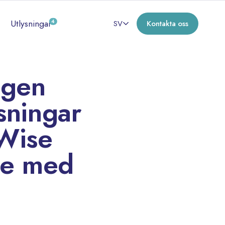
Utlysningar
4
SV
Kontakta oss
ngen
sningar
Wise
de med