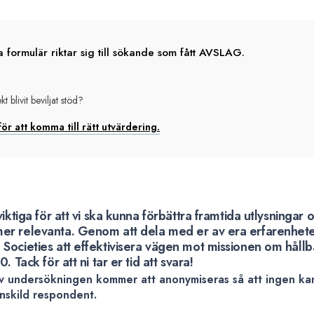
e
 formulär riktar sig till sökande som fått AVSLAG.
t blivit beviljat stöd?
ring
liga
för att komma till rätt utvärdering.
va
r
viktiga för att vi ska kunna förbättra framtida utlysningar 
r relevanta. Genom att dela med er av era erfarenheter
Societies att effektivisera vägen mot missionen om hållb
. Tack för att ni tar er tid att svara!
av undersökningen kommer att anonymiseras så att ingen kan
 enskild respondent.