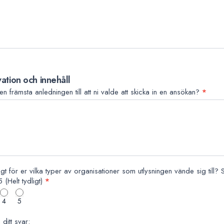
vation och innehåll
en främsta anledningen till att ni valde att skicka in en ansökan?
*
igt för er vilka typer av organisationer som utlysningen vände sig till? S
l 5 (Helt tydligt)
*
4
5
ditt svar: