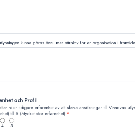
 utlysningen kunna göras ännu mer attraktiv för er organisation i framti
enhet och Profil
tar ni er tidigare erfarenhet av att skriva ansökningar till Vinnovas utl
nhet) till 5 (Mycket stor erfarenhet)
*
4
5