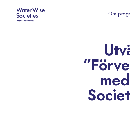
Om prog
Utv
”Förve
med
Socie