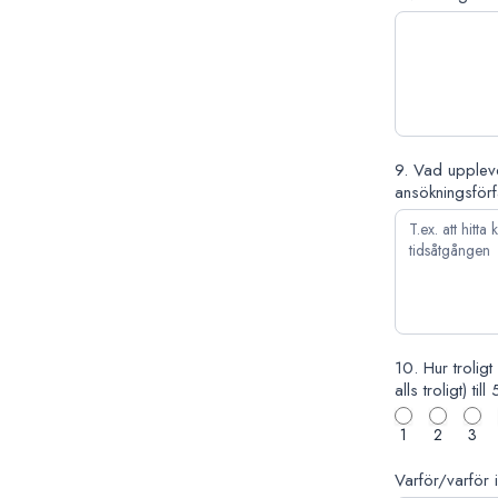
9. Vad upplevd
ansökningsför
10. Hur troligt
alls troligt) til
1
2
3
Varför/varför 