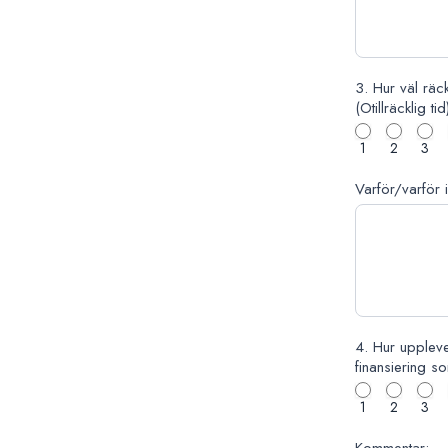
3. Hur väl räck
(Otillräcklig ti
1
2
3
Varför/varför 
4. Hur upplever
finansiering so
1
2
3