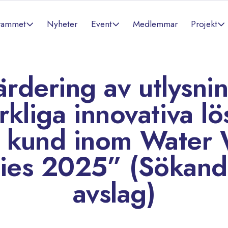
rammet
Event
Projekt
Nyheter
Medlemmar
ärdering av utlysni
rkliga innovativa lö
 kund inom Water 
ties 2025” (Sökan
avslag)