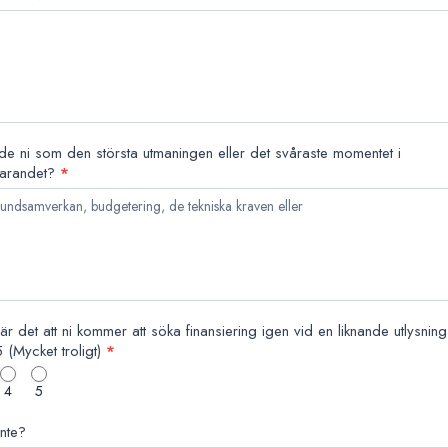
e ni som den största utmaningen eller det svåraste momentet i
farandet?
*
 är det att ni kommer att söka finansiering igen vid en liknande utlysning
l 5 (Mycket troligt)
*
4
5
inte?