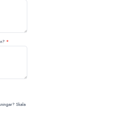
den?
*
ysningar? Skala