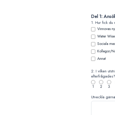
Societie
2025”
Del 1: Ansö
1. Hur fick du
Vinnovas ny
Water Wise 
Sociala med
Kollegor/Nä
Annat
Annat
2. I vilken uts
efterfrågades? 
1
2
3
Utveckla gärna 