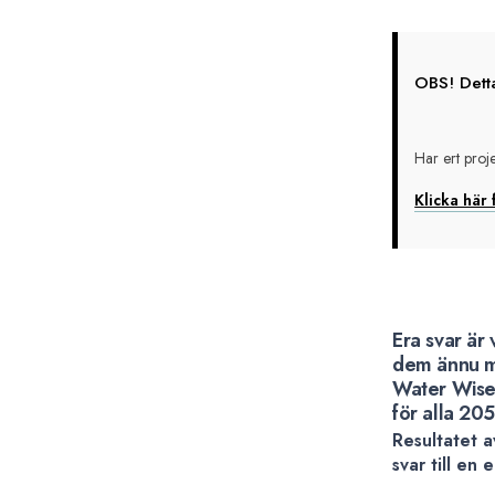
(Sökand
med
OBS! Detta
avslag)
Har ert projek
Utvärde
”Förverk
Klicka här 
innovati
lösninga
med
Era svar är 
kund
dem ännu me
Water Wise 
inom
för alla 2050
Water
Resultatet 
svar till en
Wise