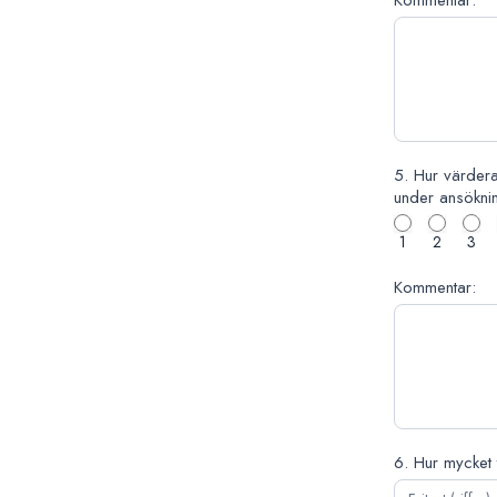
Kommentar:
5. Hur värdera
under ansöknin
1
2
3
Kommentar:
6. Hur mycket 