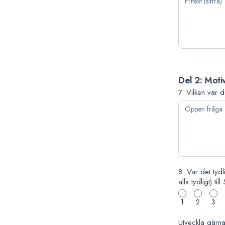
Del 2: Moti
7. Vilken var d
8. Var det tydl
alls tydligt) til
1
2
3
Utveckla gärna 