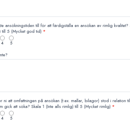
te ansökningstiden till för att färdigställa en ansökan av rimlig kvalitet?
d) till 5 (Mycket god tid)
*
4
5
inte?
 ni att omfattningen på ansökan (t.ex. mallar, bilagor) stod i relation ti
m gick att söka? Skala 1 (Inte alls rimlig) till 5 (Mycket rimlig)
*
4
5