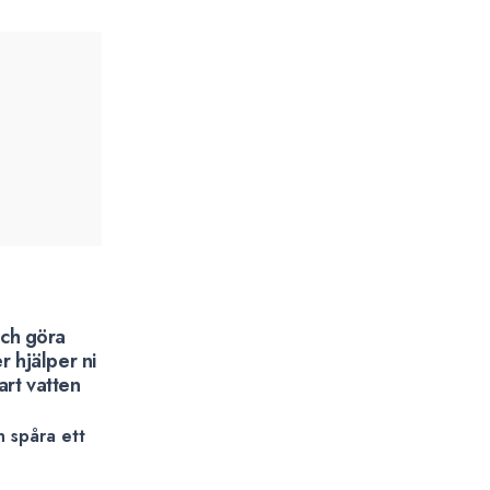
och göra
 hjälper ni
art vatten
 spåra ett