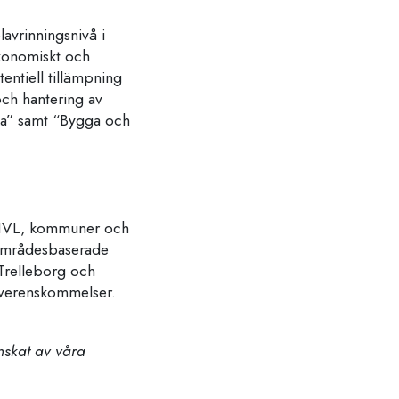
avrinningsnivå i
ekonomiskt och
entiell tillämpning
och hantering av
ka” samt “Bygga och
t. IVL, kommuner och
 områdesbaserade
 Trelleborg och
överenskommelser.
anskat av våra