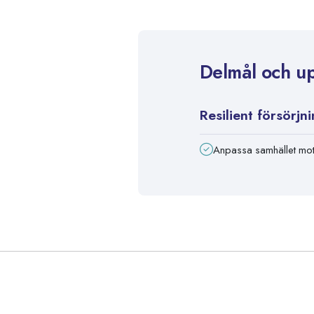
Delmål och u
Resilient försörjn
Anpassa samhället mot