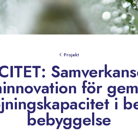
Projekt
ITET: Samverkans
minnovation för ge
jningskapacitet i be
bebyggelse