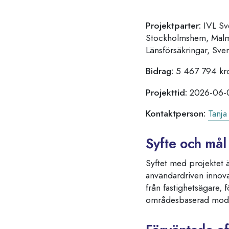
Projektparter:
IVL Sve
Stockholmshem, Malmö
Länsförsäkringar, Sven
Bidrag:
5 467 794 kr
Projekttid:
2026-06-01
Kontaktperson:
Tanja
Syfte och mål
Syftet med projektet ä
användardriven innov
från fastighetsägare
områdesbaserad modell