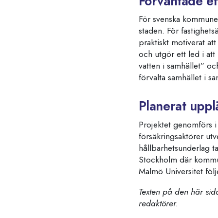
Förväntade ef
För svenska kommuner 
staden. För fastighets
praktiskt motiverat at
och utgör ett led i at
vatten i samhället” 
förvalta samhället i s
Planerat upp
Projektet genomförs i
försäkringsaktörer ut
hållbarhetsunderlag t
Stockholm där kommune
Malmö Universitet föl
Texten på den här sida
redaktörer.