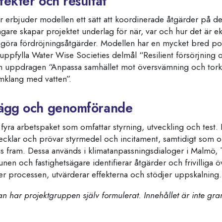
fekter och resultat
erbjuder modellen ett sätt att koordinerade åtgärder på del
ägare skapar projektet underlag för när, var och hur det är 
t göra fördröjningsåtgärder. Modellen har en mycket bred pot
t uppfylla Water Wise Societies delmål “Resilient försörjning 
och uppdragen “Anpassa samhället mot översvämning och tor
amklang med vatten”.
lägg och genomförande
 fyra arbetspaket som omfattar styrning, utveckling och tes
vecklar och prövar styrmedel och incitament, samtidigt som
as fram. Dessa används i klimatanpassningsdialoger i Malmö,
n och fastighetsägare identifierar åtgärder och frivilliga 
jer processen, utvärderar effekterna och stödjer uppskalning.
n har projektgruppen själv formulerat. Innehållet är inte gr