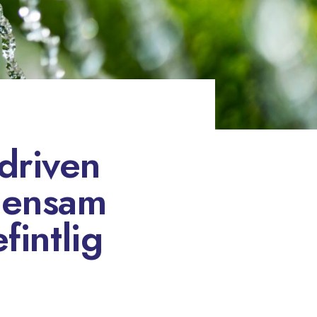
driven
mensam
fintlig