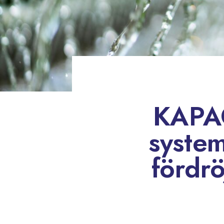
KAPAC
syste
fördrö