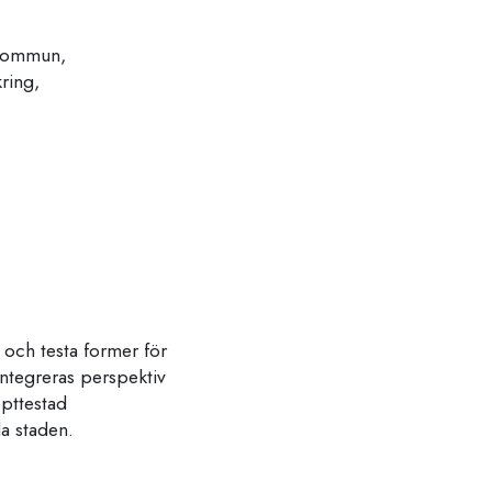
 kommun,
ring,
 och testa former för
integreras perspektiv
pttestad
a staden.