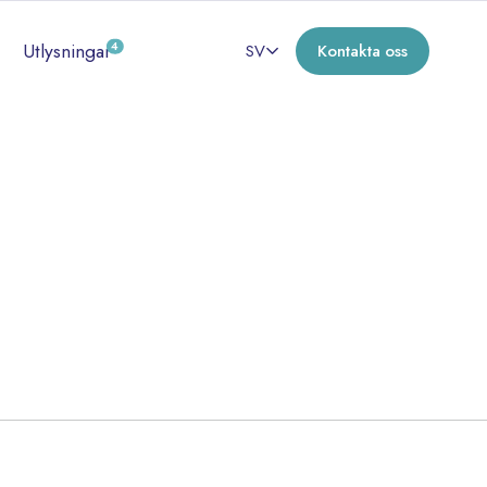
Utlysningar
4
SV
Kontakta oss