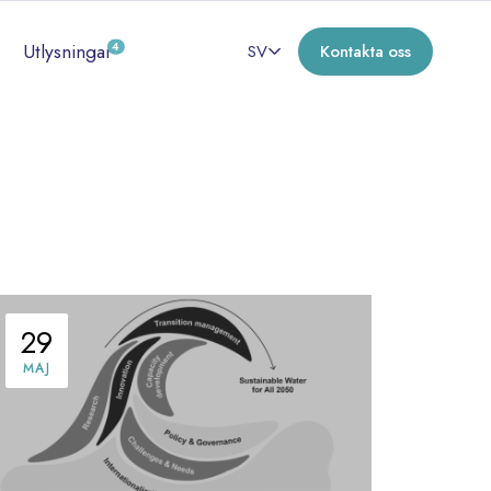
Utlysningar
4
SV
Kontakta oss
29
MAJ