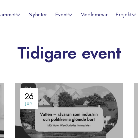
rammet
Event
Projekt
Nyheter
Medlemmar
Tidigare event
26
JUN