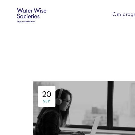
Om prog
20
SEP