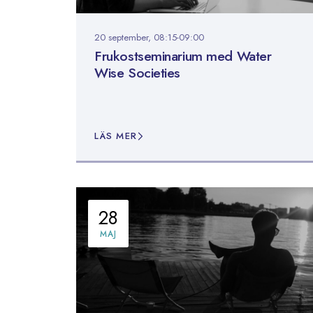
20 september, 08:15-09:00
Frukostseminarium med Water
Wise Societies
LÄS MER
28
MAJ