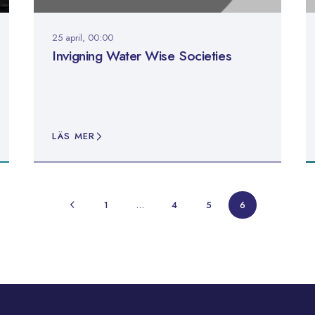
25 april, 00:00
Invigning Water Wise Societies
LÄS MER
1
…
4
5
6