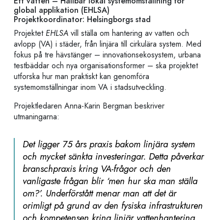
Ett vatten – Hållbar lokal systemomställning för
global applikation (EHLSA)
Projektkoordinator: Helsingborgs stad
Projektet
EHLSA
vill ställa om hantering av vatten och
avlopp (VA) i städer, från linjära till cirkulära system. M
ed
fokus på tre hävstänger
–
innovationsekosystem, urbana
testbäddar och nya organisationsformer – ska projektet
utforska hur man praktiskt kan genomföra
systemomställningar inom VA i stadsutveckling.
Projektledaren Anna-Karin Bergman beskriver
utmaningarna:
Det ligger 75 års praxis bakom linjära system
och mycket sänkta investeringar. Detta påverkar
branschpraxis kring VA-frågor och den
vanligaste frågan blir ‘men hur ska man ställa
om?’. Underförstått menar man att det är
orimligt på grund av den fysiska infrastrukturen
och kompetensen kring linjär vattenhantering.