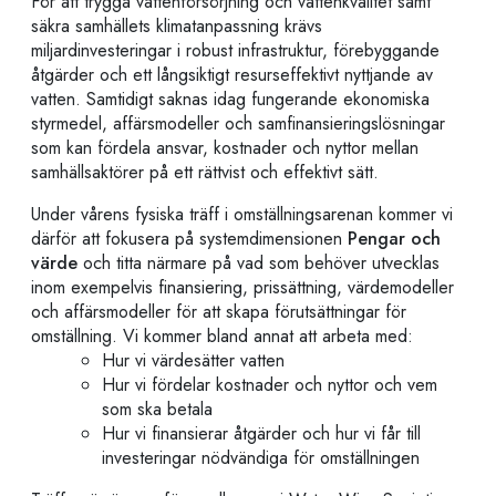
För att trygga vattenförsörjning och vattenkvalitet samt
säkra samhällets klimatanpassning krävs
miljardinvesteringar i robust infrastruktur, förebyggande
åtgärder och ett långsiktigt resurseffektivt nyttjande av
vatten. Samtidigt saknas idag fungerande ekonomiska
styrmedel, affärsmodeller och samfinansieringslösningar
som kan fördela ansvar, kostnader och nyttor mellan
samhällsaktörer på ett rättvist och effektivt sätt.
Under vårens fysiska träff i omställningsarenan kommer vi
därför att fokusera på systemdimensionen
Pengar och
värde
och titta närmare på vad som behöver utvecklas
inom exempelvis finansiering, prissättning, värdemodeller
och affärsmodeller för att skapa förutsättningar för
omställning. Vi kommer bland annat att arbeta med:
Hur vi värdesätter vatten
Hur vi fördelar kostnader och nyttor och vem
som ska betala
Hur vi finansierar åtgärder och hur vi får till
investeringar nödvändiga för omställningen